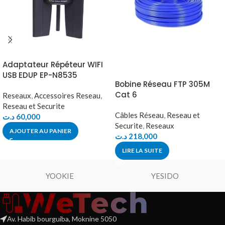
Adaptateur Répéteur WIFI
USB EDUP EP-N8535
Bobine Réseau FTP 305M
Cat 6
Reseaux
,
Accessoires Reseau
,
Reseau et Securite
Câbles Réseau
,
Reseau et
د.ت
60,000
Securite
,
Reseaux
AJOUTER AU PANIER
د.ت
218,000
LIRE LA SUITE
YOOKIE
YESIDO
Av. Habib bourguiba, Moknine 5050