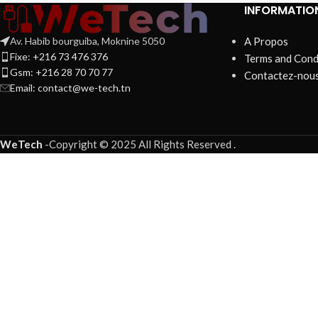
INFORMATIO
Av. Habib bourguiba, Moknine 5050
A Propos
Fixe: +216 73 476 376
Terms and Cond
Gsm: +216 28 70 70 77
Contactez-nou
Email:
contact@we-tech.tn
WeTech
-
Copyright © 2025 All Rights Reserved
.