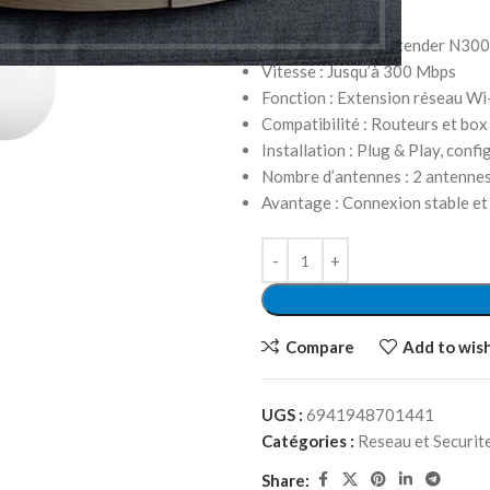
Marque : XIAOMI
Modèle : Range Extender N300
Vitesse : Jusqu’à 300 Mbps
Fonction : Extension réseau Wi-
Compatibilité : Routeurs et box
Installation : Plug & Play, conf
Nombre d’antennes : 2 antennes
Avantage : Connexion stable et
Compare
Add to wish
UGS :
6941948701441
Catégories :
Reseau et Securit
Share: