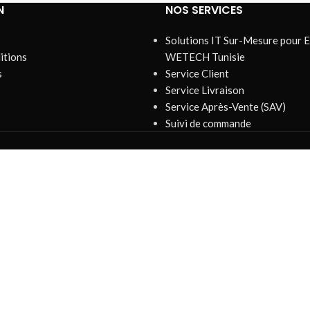
N
NOS SERVICES
Solutions IT Sur-Mesure pour E
itions
WETECH Tunisie
s
Service Client
Service Livraison
Service Après-Vente (SAV)
Suivi de commande