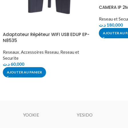
CAMERA IP 2M
Reseau et Secu
د.ت
180,000
AJOUTER AU P
Adaptateur Répéteur WIFI USB EDUP EP-
N8535
Reseaux
,
Accessoires Reseau
,
Reseau et
Securite
د.ت
60,000
AJOUTER AU PANIER
YOOKIE
YESIDO