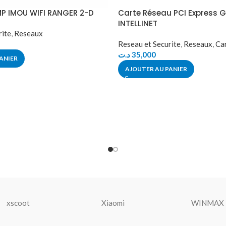
P IMOU WIFI RANGER 2-D
Carte Réseau PCI Express G
INTELLINET
rite
,
Reseaux
Reseau et Securite
,
Reseaux
,
Ca
د.ت
35,000
ANIER
AJOUTER AU PANIER
xscoot
Xiaomi
WINMAX