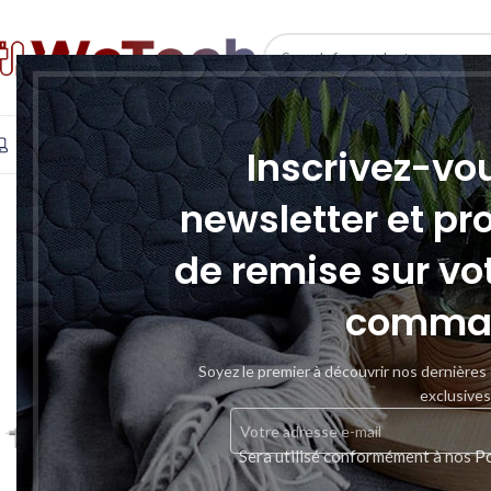
SELECT CATEGORY
INFORMATIQUE
TÉLÉPHONIE & TABLETTE
STOCKAGE
Inscrivez-vo
newsletter et pr
de remise sur vo
comma
Soyez le premier à découvrir nos dernières
exclusives
Sera utilisé conformément à nos
Po