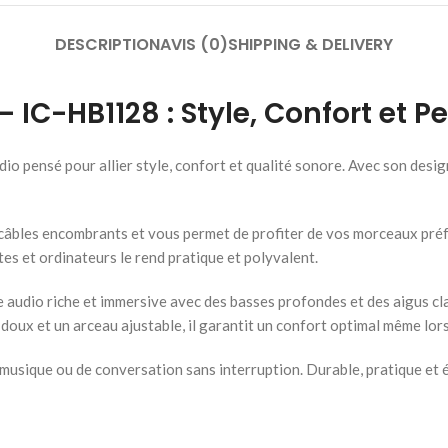
DESCRIPTION
AVIS (0)
SHIPPING & DELIVERY
– IC-HB1128 : Style, Confort et 
o pensé pour allier style, confort et qualité sonore. Avec son design
 câbles encombrants et vous permet de profiter de vos morceaux préf
tes et ordinateurs le rend pratique et polyvalent.
audio riche et immersive avec des basses profondes et des aigus clai
 doux et un arceau ajustable, il garantit un confort optimal même lo
usique ou de conversation sans interruption. Durable, pratique et é