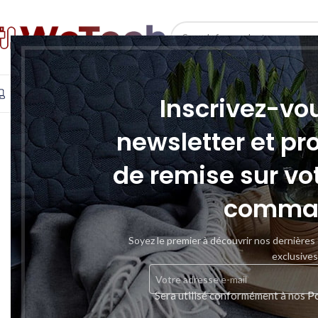
SELECT CATEGORY
INFORMATIQUE
TÉLÉPHONIE & TABLETTE
STOCKAGE
Inscrivez-vo
newsletter et pr
de remise sur vo
comma
Soyez le premier à découvrir nos dernières
exclusives
Sera utilisé conformément à nos
Po