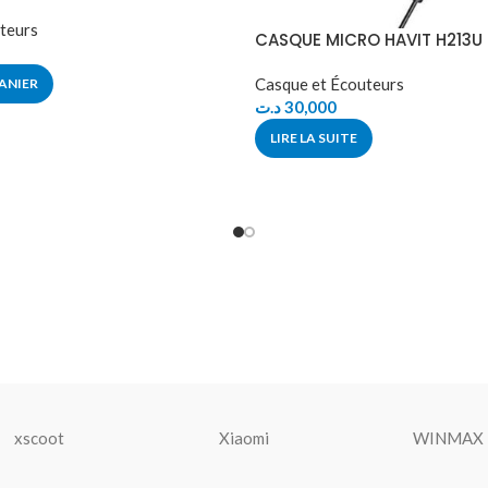
teurs
CASQUE MICRO HAVIT H213U U
Casque et Écouteurs
ANIER
د.ت
30,000
LIRE LA SUITE
xscoot
Xiaomi
WINMAX