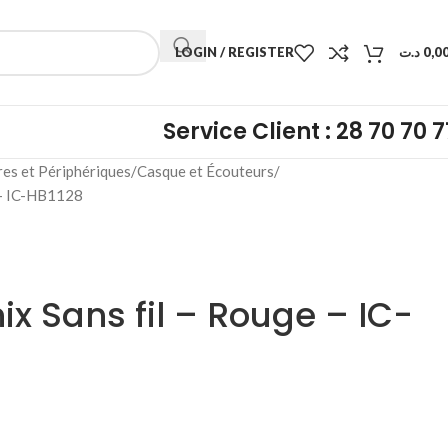
LOGIN / REGISTER
د.ت
0,0
Service Client : 28 70 70 7
res et Périphériques
Casque et Écouteurs
 – IC-HB1128
x Sans fil – Rouge – IC-