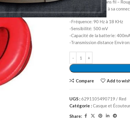
Le Casque Iconix Sans fil – Ro
liberté totale grâce à sa connec
-Fréquence: 90 Hz à 18 KHz
-Sensibilité: 500 mV
-Capacité de la batterie: 400m
-Transmission distance Environ
Compare
Add to wish
UGS :
6291105490719 / Red
Catégorie :
Casque et Écouteu
Share: