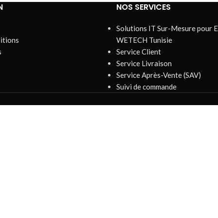
N
NOS SERVICES
Solutions IT Sur-Mesure pour E
itions
WETECH Tunisie
s
Service Client
Service Livraison
Service Après-Vente (SAV)
Suivi de commande