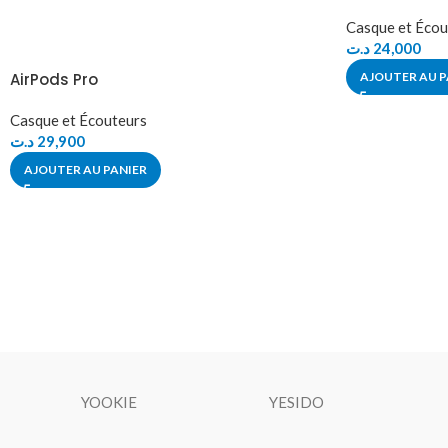
Casque et Écou
د.ت
24,000
AirPods Pro
AJOUTER AU P
Casque et Écouteurs
د.ت
29,900
AJOUTER AU PANIER
YOOKIE
YESIDO