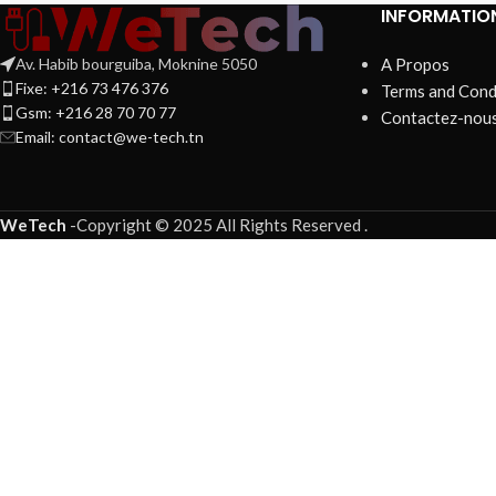
INFORMATIO
Av. Habib bourguiba, Moknine 5050
A Propos
Fixe: +216 73 476 376
Terms and Cond
Gsm: +216 28 70 70 77
Contactez-nou
Email:
contact@we-tech.tn
WeTech
-
Copyright © 2025 All Rights Reserved
.