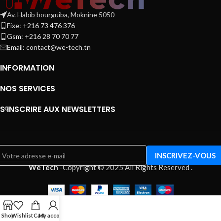
Av. Habib bourguiba, Moknine 5050
Fixe: +216 73 476 376
Gsm: +216 28 70 70 77
Email:
contact@we-tech.tn
INFORMATION
NOS SERVICES
S’INSCRIRE AUX NEWSLETTERS
WeTech
-
Copyright © 2025 All Rights Reserved
.
Shop
Wishlist
Cart
My account