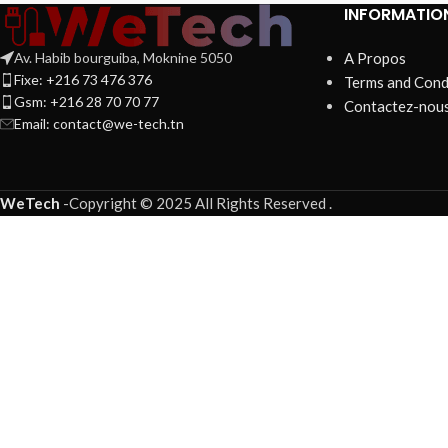
INFORMATIO
Av. Habib bourguiba, Moknine 5050
A Propos
Fixe: +216 73 476 376
Terms and Cond
Gsm: +216 28 70 70 77
Contactez-nou
Email:
contact@we-tech.tn
WeTech
-
Copyright © 2025 All Rights Reserved
.