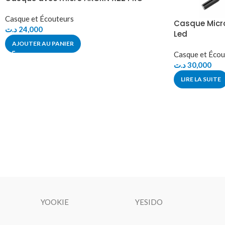
Casque et Écouteurs
Casque Micr
د.ت
24,000
Led
AJOUTER AU PANIER
Casque et Écou
د.ت
30,000
LIRE LA SUITE
YOOKIE
YESIDO