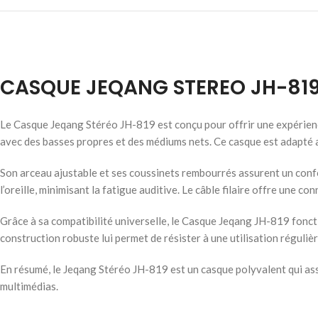
CASQUE JEQANG STEREO JH-81
Le Casque Jeqang Stéréo JH-819 est conçu pour offrir une expérience a
avec des basses propres et des médiums nets. Ce casque est adapté au
Son arceau ajustable et ses coussinets rembourrés assurent un conf
l’oreille, minimisant la fatigue auditive. Le câble filaire offre une c
Grâce à sa compatibilité universelle, le Casque Jeqang JH-819 fonctio
construction robuste lui permet de résister à une utilisation réguliè
En résumé, le Jeqang Stéréo JH-819 est un casque polyvalent qui asso
multimédias.