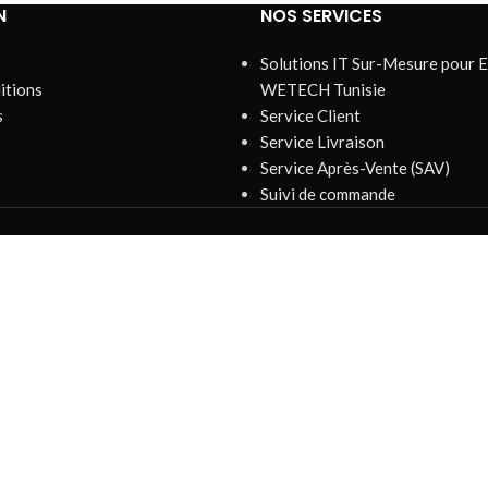
N
NOS SERVICES
Solutions IT Sur-Mesure pour E
itions
WETECH Tunisie
s
Service Client
Service Livraison
Service Après-Vente (SAV)
Suivi de commande