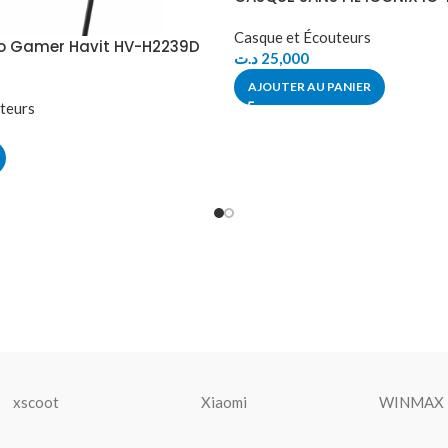
Casque et Écouteurs
o Gamer Havit HV-H2239D
د.ت
25,000
AJOUTER AU PANIER
teurs
xscoot
Xiaomi
WINMAX