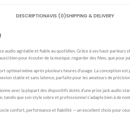
DESCRIPTION
AVIS (0)
SHIPPING & DELIVERY
9
udio agréable et fiable au quotidien. Grâce à ses haut-parleurs stéré
ssi bien pour écouter de la musique, regarder des films, que pour pas
ort optimal même après plusieurs heures d’usage. La conception est
onnexion stable et sans latence, parfaite pour les amateurs de précisio
nne avec la plupart des dispositifs dotés d’une prise jack audio stan
re, tandis que son style sobre et professionnel s’adapte bien à de no
cie confort, performance et fiabilité — un excellent choix pour ceux