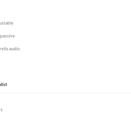
ustable
 passive
reils audio
list
rs