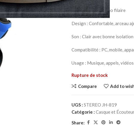
Type : Casque stéréo filaire
Design : Confortable, arceau aj
Son : Clair avec bonne isolation
Compatibilité : PC, mobile, appa
Usage : Musique, appels, vidéos
Rupture de stock
Compare
Add to wish
UGS :
STEREO JH-819
Catégorie :
Casque et Écouteu
Share: