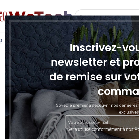
SELECT CATEGORY
INFORMATIQUE
TÉLÉPHONIE & TABLETTE
STOCKAGE
Inscrivez-vo
SOLD
newsletter et pr
OUT
de remise sur vo
comma
Soyez le premier à découvrir nos dernières
exclusives
Sera utilisé conformément à nos
Po