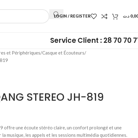
LOGIN / REGISTER
د.ت
0,0
Service Client : 28 70 70 7
res et Périphériques
Casque et Écouteurs
819
ANG STEREO JH-819
 offre une écoute stéréo claire, un confort prolongé et une
 la musique, les appels et les sessions multimédia quotidiennes.