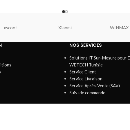
xscoot
Xiaomi
WINMAX
N
NOS SERVICES
Solutions IT Sur-Mesure pour E
itions
WETECH Tunisie
s
Service Client
Service Livraison
Service Après-Vente (SAV)
Suivi de commande