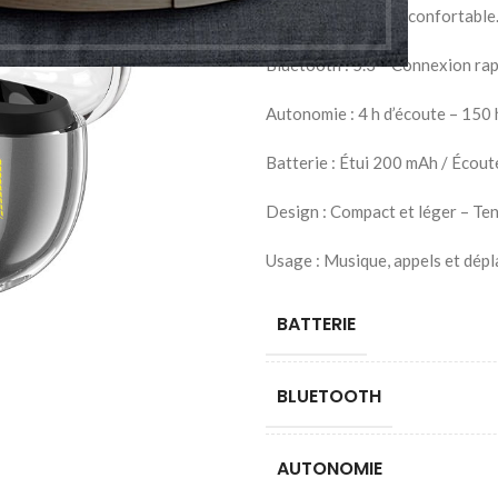
un usage quotidien confortable
Bluetooth : 5.3 – Connexion rap
Autonomie : 4 h d’écoute – 150 h
Batterie : Étui 200 mAh / Écou
Design : Compact et léger – Te
Usage : Musique, appels et dép
BATTERIE
BLUETOOTH
AUTONOMIE