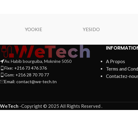
YOOKIE
YESIDO
INFORMATIO
Av. Habib bourguiba, Moknine 5050
A Propos
Fixe: +216 73 476 376
Terms and Cond
Gsm: +216 28 70 70 77
Contactez-nou
Email:
contact@we-tech.tn
WeTech
-
Copyright © 2025 All Rights Reserved
.