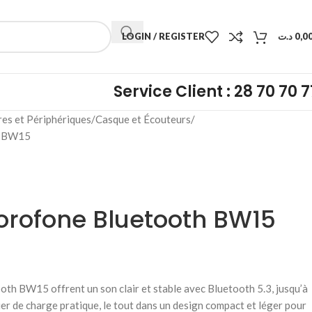
LOGIN / REGISTER
د.ت
0,0
Service Client : 28 70 70 7
res et Périphériques
Casque et Écouteurs
h BW15
orofone Bluetooth BW15
th BW15 offrent un son clair et stable avec Bluetooth 5.3, jusqu’à
ier de charge pratique, le tout dans un design compact et léger pour