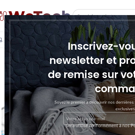
SELECT CATEGORY
INFORMATIQUE
TÉLÉPHONIE & TABLETTE
STOCKAGE
Inscrivez-vo
SOLD
newsletter et pr
OUT
de remise sur vo
comma
Soyez le premier à découvrir nos dernières
exclusives
Sera utilisé conformément à nos
Po