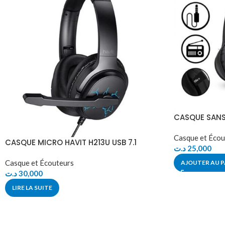
CASQUE SANS 
Casque et Écou
CASQUE MICRO HAVIT H213U USB 7.1
د.ت
25,000
Casque et Écouteurs
AJOUTER AU P
د.ت
30,000
LIRE LA SUITE