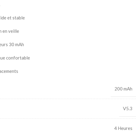
.
ide et stable
 en veille
teurs 30 mAh
nue confortable
lacements
200 mAh
V5.3
4 Heures