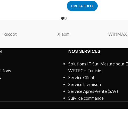
LIRE LA SUITE
xscoot
Xiaomi
WINMAX
N
NOS SERVICES
Solutions IT Sur-Mesure pour E
itions
WETECH Tunisie
s
Service Client
Service Livraison
Service Après-Vente (SAV)
Suivi de commande