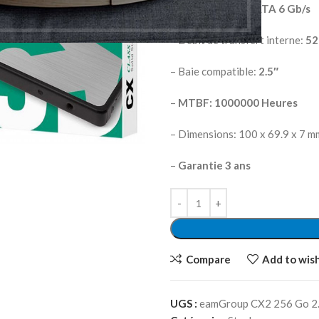
– Interfaces:
1 x SATA 6 Gb/s
– Débit de transfert interne:
52
– Baie compatible:
2.5″
–
MTBF: 1000000 Heures
– Dimensions: 100 x 69.9 x 7 m
–
Garantie 3 ans
Compare
Add to wish
UGS :
eamGroup CX2 256 Go 2.