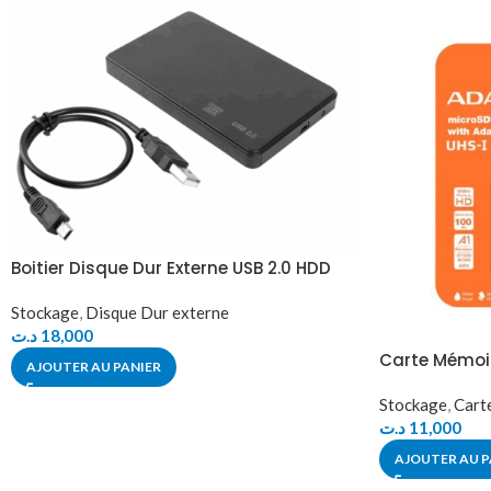
Boitier Disque Dur Externe USB 2.0 HDD
Stockage
,
Disque Dur externe
د.ت
18,000
Carte Mémoir
AJOUTER AU PANIER
Stockage
,
Cart
د.ت
11,000
AJOUTER AU P