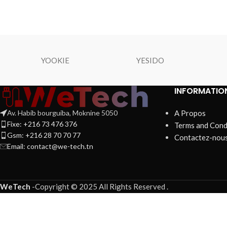
YOOKIE
YESIDO
INFORMATIO
Av. Habib bourguiba, Moknine 5050
A Propos
Fixe: +216 73 476 376
Terms and Cond
Gsm: +216 28 70 70 77
Contactez-nou
Email:
contact@we-tech.tn
WeTech
-
Copyright © 2025 All Rights Reserved
.