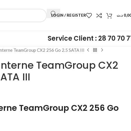
LOGIN / REGISTER
د.ت
0,0
Service Client : 28 70 70 7
nterne TeamGroup CX2 256 Go 2.5 SATA III
 Interne TeamGroup CX2
ATA III
terne TeamGroup CX2 256 Go