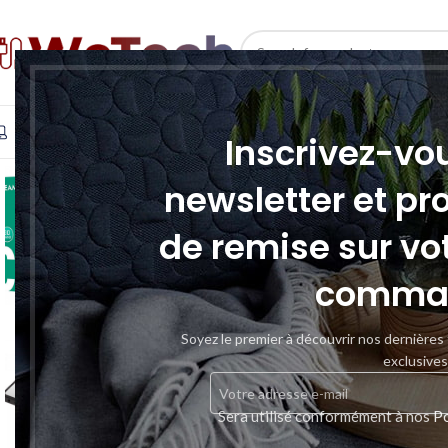
SELECT CATEGORY
INFORMATIQUE
TÉLÉPHONIE & TABLETTE
STOCKAGE
Inscrivez-vo
newsletter et pr
de remise sur vo
comma
Soyez le premier à découvrir nos dernières
exclusives
Sera utilisé conformément à nos
Po