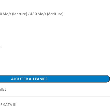
0 Mo/s (lecture)
/
430 Mo/s (écriture)
m
AJOUTER AU PANIER
list
5 SATA III