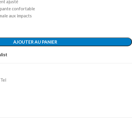
ent ajusté
apante confortable
imale aux impacts
AJOUTER AU PANIER
list
 Tel