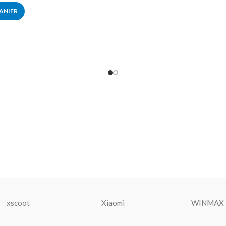
ANIER
xscoot
Xiaomi
WINMAX