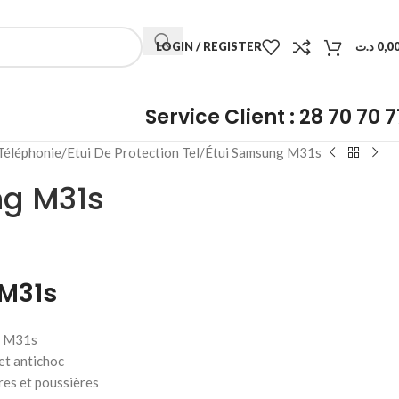
LOGIN / REGISTER
د.ت
0,0
Service Client : 28 70 70 7
Téléphonie
Etui De Protection Tel
Étui Samsung M31s
ng M31s
M31s
y M31s
et antichoc
res et poussières