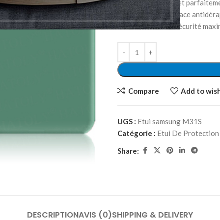
Design : Fin, léger et parfaitem
Prise en main : Surface antidér
Coins renforcés : Sécurité max
Compare
Add to wish
UGS :
Etui samsung M31S
Catégorie :
Etui De Protection
Share:
DESCRIPTION
AVIS (0)
SHIPPING & DELIVERY