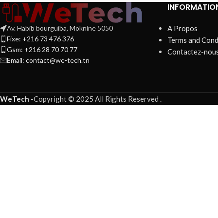
INFORMATIO
Av. Habib bourguiba, Moknine 5050
A Propos
Fixe: +216 73 476 376
Terms and Cond
Gsm: +216 28 70 70 77
Contactez-nou
Email:
contact@we-tech.tn
WeTech
-
Copyright © 2025 All Rights Reserved
.