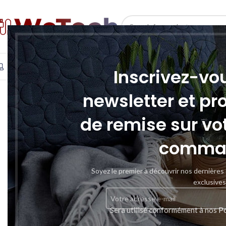
SELECT CATEGORY
INFORMATIQUE
TÉLÉPHONIE & TABLETTE
STOCKAGE
Inscrivez-vo
newsletter et pr
de remise sur vo
comma
Soyez le premier à découvrir nos dernières
exclusives
Sera utilisé conformément à nos
Po