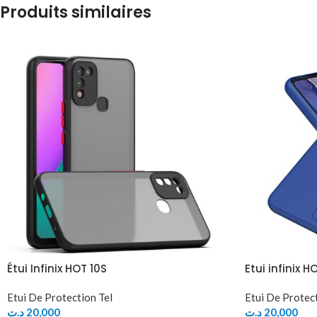
Produits similaires
Étui Infinix HOT 10S
Etui infinix HO
Etui De Protection Tel
Etui De Protect
د.ت
20,000
د.ت
20,000