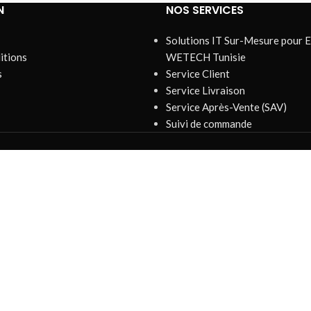
N
NOS SERVICES
Solutions IT Sur-Mesure pour E
itions
WETECH Tunisie
s
Service Client
Service Livraison
Service Après-Vente (SAV)
Suivi de commande