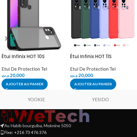
Étui Infinix HOT 10S
Étui Infinix HOT 11S
Etui De Protection Tel
Etui De Protection Tel
د.ت
20,000
د.ت
20,000
AJOUTER AU PANIER
AJOUTER AU PANIER
YOOKIE
YESIDO
Av. Habib bourguiba, Moknine 5050
Fixe: +216 73 476 376