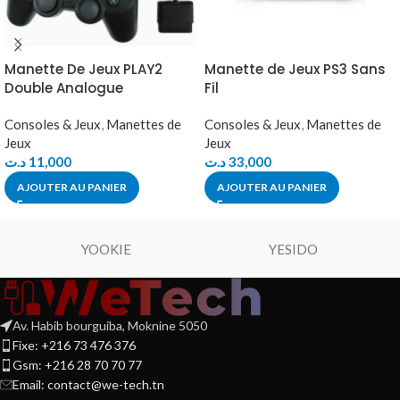
Manette De Jeux PLAY2
Manette de Jeux PS3 Sans
Double Analogue
Fil
Consoles & Jeux
,
Manettes de
Consoles & Jeux
,
Manettes de
Jeux
Jeux
د.ت
11,000
د.ت
33,000
AJOUTER AU PANIER
AJOUTER AU PANIER
YOOKIE
YESIDO
Av. Habib bourguiba, Moknine 5050
Fixe: +216 73 476 376
Gsm: +216 28 70 70 77
Email:
contact@we-tech.tn