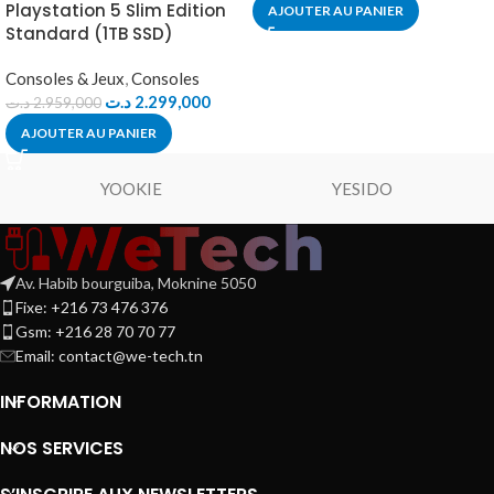
Playstation 5 Slim Edition
AJOUTER AU PANIER
Standard (1TB SSD)
Consoles & Jeux
,
Consoles
د.ت
2.299,000
د.ت
2.959,000
AJOUTER AU PANIER
YOOKIE
YESIDO
Av. Habib bourguiba, Moknine 5050
Fixe: +216 73 476 376
Gsm: +216 28 70 70 77
Email:
contact@we-tech.tn
INFORMATION
NOS SERVICES