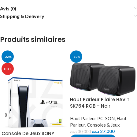
Avis (0)
Shipping & Delivery
Produits similaires
-22%
-10%
HOT
Haut Parleur Filaire HAVIT
SK764 RGB – Noir
Haut Parleur PC
,
SON
,
Haut
Parleur
,
Consoles & Jeux
د.ت
27,000
د.ت
30,000
Console De Jeux SONY