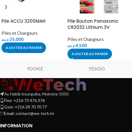
Pile ACCU 3200MAH
Pile Bouton Panasonic
CR2032 Lithium 3V
Piles et Chargeurs
د.ت
25,000
Piles et Chargeurs
د.ت
4,500
AJOUTER AU PANIER
AJOUTER AU PANIER
YOOKIE
YESIDO
Av. Habib bourguiba, Moknine 5050
Fixe: +216 73 476 376
Gsm: +216 28 70 70 77
Email:
contact@we-tech.tn
INFORMATION