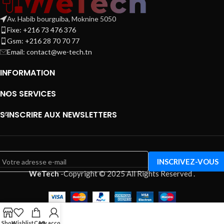
Av. Habib bourguiba, Moknine 5050
Fixe: +216 73 476 376
Gsm: +216 28 70 70 77
Email:
contact@we-tech.tn
INFORMATION
NOS SERVICES
S’INSCRIRE AUX NEWSLETTERS
WeTech
-
Copyright © 2025 All Rights Reserved
.
Shop
Wishlist
Cart
My account