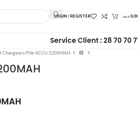
LOGIN / REGISTER
د.ت
0,0
Service Client : 28 70 70 7
et Chargeurs
Pile ACCU 3200MAH
3200MAH
00MAH