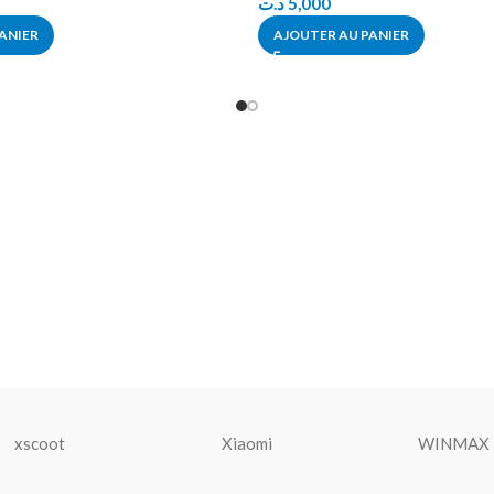
د.ت
5,000
ANIER
AJOUTER AU PANIER
xscoot
Xiaomi
WINMAX