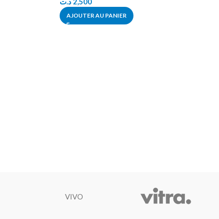
د.ت
2,500
AJOUTER AU PANIER
VIVO