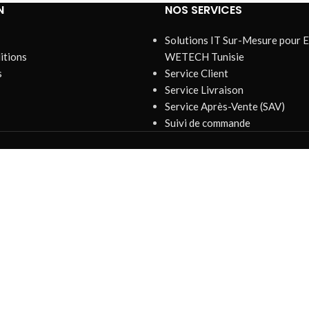
N
NOS SERVICES
Solutions IT Sur-Mesure pour E
itions
WETECH Tunisie
s
Service Client
Service Livraison
Service Après-Vente (SAV)
Suivi de commande