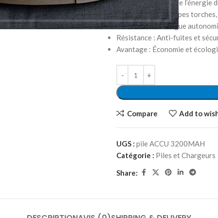
Fonction : Fournir de l’énergie 
Compatibilité : Lampes torches,
Durée de vie : Longue autonomie
Résistance : Anti-fuites et sécu
Avantage : Économie et écologi
Compare
Add to wish
UGS :
pile ACCU 3200MAH
Catégorie :
Piles et Chargeurs
Share:
DESCRIPTION
AVIS (0)
SHIPPING & DELIVERY