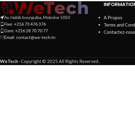
INFORMATIO
Av. Habib bourguiba, Moknine 5050
A Propos
Fixe: +216 73 476 376
Terms and Cond
Gsm: +216 28 70 70 77
Contactez-nou
Email:
contact@we-tech.tn
WeTech
-
Copyright © 2025 All Rights Reserved
.