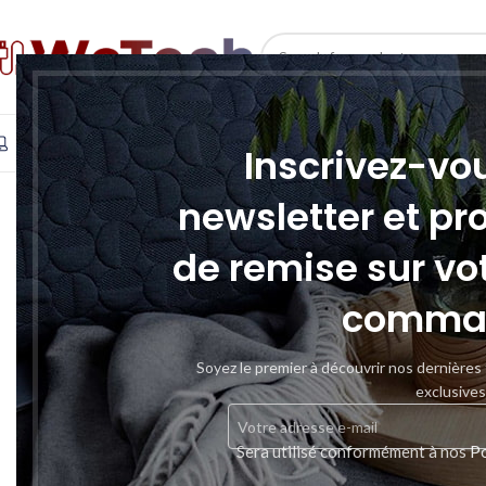
SELECT CATEGORY
INFORMATIQUE
TÉLÉPHONIE & TABLETTE
STOCKAGE
Inscrivez-vo
newsletter et pr
de remise sur vo
comma
Soyez le premier à découvrir nos dernières
exclusives
Sera utilisé conformément à nos
Po