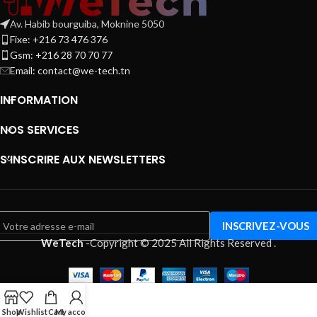
Av. Habib bourguiba, Moknine 5050
Fixe: +216 73 476 376
Gsm: +216 28 70 70 77
Email:
contact@we-tech.tn
INFORMATION
NOS SERVICES
S’INSCRIRE AUX NEWSLETTERS
WeTech
-
Copyright © 2025 All Rights Reserved
.
Shop
Wishlist
Cart
My account