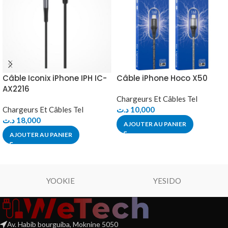
Câble Iconix iPhone IPH IC-
Câble iPhone Hoco X50
AX2216
Chargeurs Et Câbles Tel
Chargeurs Et Câbles Tel
د.ت
10,000
د.ت
18,000
AJOUTER AU PANIER
AJOUTER AU PANIER
YOOKIE
YESIDO
Av. Habib bourguiba, Moknine 5050