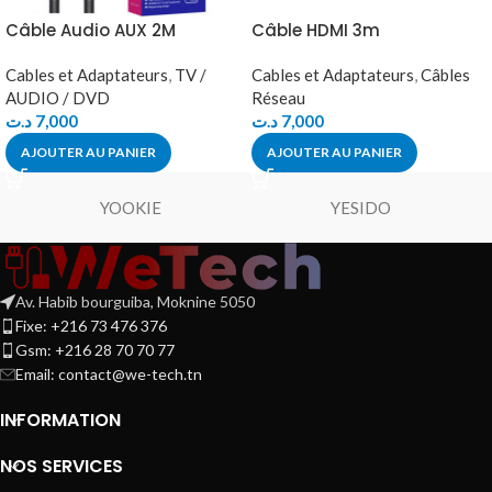
Câble Audio AUX 2M
Câble HDMI 3m
Cables et Adaptateurs
,
TV /
Cables et Adaptateurs
,
Câbles
AUDIO / DVD
Réseau
د.ت
7,000
د.ت
7,000
AJOUTER AU PANIER
AJOUTER AU PANIER
YOOKIE
YESIDO
Av. Habib bourguiba, Moknine 5050
Fixe: +216 73 476 376
Gsm: +216 28 70 70 77
Email:
contact@we-tech.tn
INFORMATION
NOS SERVICES