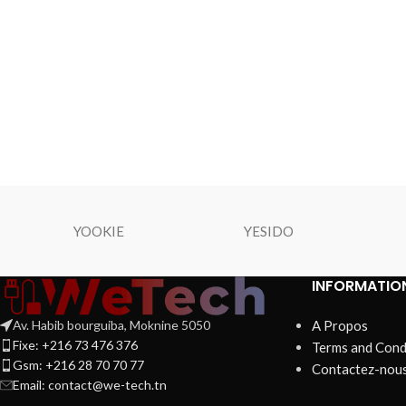
YOOKIE
YESIDO
INFORMATIO
Av. Habib bourguiba, Moknine 5050
A Propos
Fixe: +216 73 476 376
Terms and Cond
Gsm: +216 28 70 70 77
Contactez-nou
Email:
contact@we-tech.tn