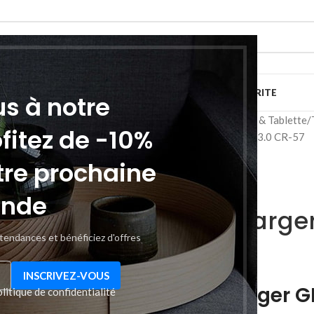
IMPRESSION
TV SON PHOTOS
RESEAU ET SECURITE
us à notre
Accueil
Téléphonie & Tablette
ofitez de -10%
Car Charger GFUZ 3.0 CR-57
tre prochaine
GFUZ
nde
Car Charger
 tendances et bénéficiez d'offres
د.ت
8,900
Car Charger G
litique de confidentialité