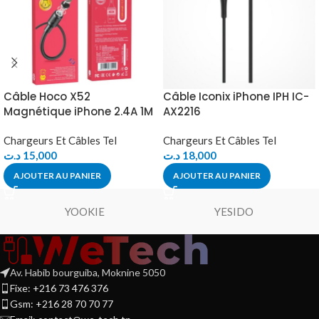
Câble Hoco X52
Câble Iconix iPhone IPH IC-
Magnétique iPhone 2.4A 1M
AX2216
Chargeurs Et Câbles Tel
Chargeurs Et Câbles Tel
د.ت
15,000
د.ت
18,000
AJOUTER AU PANIER
AJOUTER AU PANIER
YOOKIE
YESIDO
Av. Habib bourguiba, Moknine 5050
Fixe: +216 73 476 376
Gsm: +216 28 70 70 77