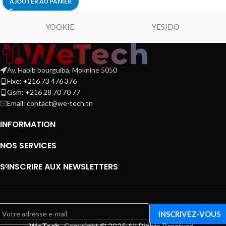
AJOUTER AU PANIER
YOOKIE
YESIDO
Av. Habib bourguiba, Moknine 5050
Fixe: +216 73 476 376
Gsm: +216 28 70 70 77
Email:
contact@we-tech.tn
INFORMATION
NOS SERVICES
S’INSCRIRE AUX NEWSLETTERS
WeTech
-
Copyright © 2025 All Rights Reserved
.