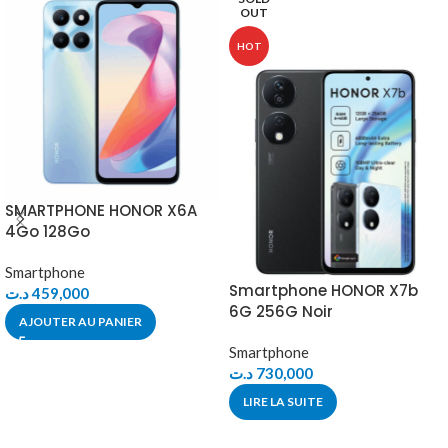
OUT
HOT
SMARTPHONE HONOR X6A
4Go 128Go
Smartphone
Smartphone HONOR X7b
د.ت
459,000
6G 256G Noir
AJOUTER AU PANIER
Smartphone
د.ت
730,000
LIRE LA SUITE