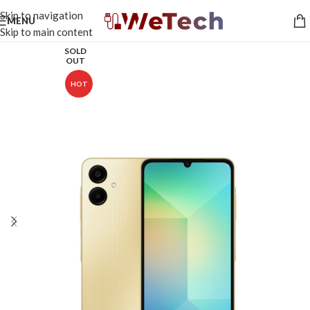
Skip to navigation
MENU
Skip to main content
SOLD
OUT
HOT