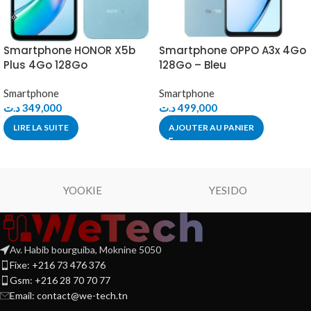
Smartphone HONOR X5b
Smartphone OPPO A3x 4Go
Plus 4Go 128Go
128Go – Bleu
Smartphone
Smartphone
د.ت
349,000
د.ت
499,000
LIRE LA SUITE
AJOUTER AU PANIER
YOOKIE
YESIDO
Av. Habib bourguiba, Moknine 5050
Fixe: +216 73 476 376
Gsm: +216 28 70 70 77
Email:
contact@we-tech.tn