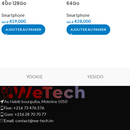
4Go 128Go
64Go
Smartphone
Smartphone
د.ت
459,000
د.ت
428,000
AJOUTER AU PANIER
AJOUTER AU PANIER
YOOKIE
YESIDO
Av. Habib bourguiba, Moknine 5050
Fixe: +216 73 476 376
Gsm: +216 28 70 70 77
Email:
contact@we-tech.tn