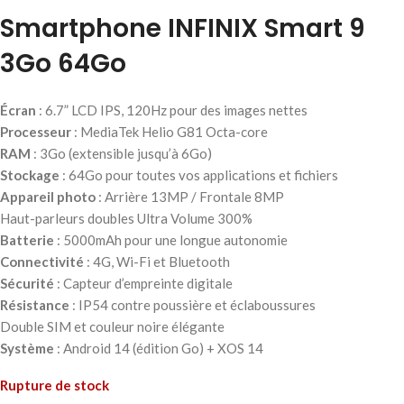
Smartphone INFINIX Smart 9
3Go 64Go
Écran
: 6.7” LCD IPS, 120Hz pour des images nettes
Processeur
: MediaTek Helio G81 Octa-core
RAM
: 3Go (extensible jusqu’à 6Go)
Stockage
: 64Go pour toutes vos applications et fichiers
Appareil photo
: Arrière 13MP / Frontale 8MP
Haut-parleurs doubles Ultra Volume 300%
Batterie
: 5000mAh pour une longue autonomie
Connectivité
: 4G, Wi-Fi et Bluetooth
Sécurité
: Capteur d’empreinte digitale
Résistance
: IP54 contre poussière et éclaboussures
Double SIM et couleur noire élégante
Système
: Android 14 (édition Go) + XOS 14
Rupture de stock