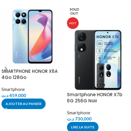
SOLD
OUT
HOT
SMARTPHONE HONOR X6A
4Go 128Go
Smartphone
Smartphone HONOR X7b
د.ت
459,000
6G 256G Noir
AJOUTER AU PANIER
Smartphone
د.ت
730,000
LIRE LA SUITE