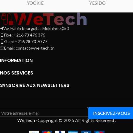
YOOKIE
YESIDO
Av. Habib bourguiba, Moknine 5050
Fixe: +216 73 476 376
Gsm: +216 28 70 70 77
Email:
contact@we-tech.tn
INFORMATION
NOS SERVICES
S’INSCRIRE AUX NEWSLETTERS
WeTech
-
Copyright © 2025 All Rights Reserved
.