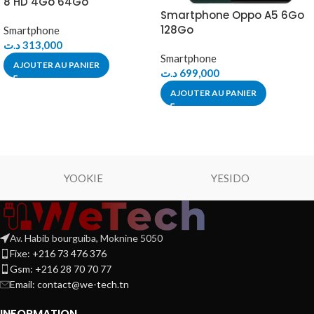
8 HD 4Go 64Go
Smartphone Oppo A5 6Go
128Go
Smartphone
د.ت
313,000
Smartphone
AJOUTER AU PANIER
د.ت
699,000
AJOUTER AU PANIER
YOOKIE
YESIDO
Av. Habib bourguiba, Moknine 5050
Fixe: +216 73 476 376
Gsm: +216 28 70 70 77
Email:
contact@we-tech.tn
INFORMATION