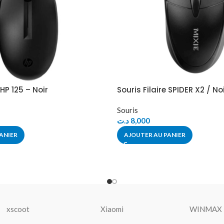
 HP 125 – Noir
Souris Filaire SPIDER X2 / No
Souris
د.ت
8,000
ANIER
AJOUTER AU PANIER
xscoot
Xiaomi
WINMAX