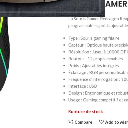
SOURIS GAMER
La Souris Gamer Redragon Rea
programmables, poids ajustable
Type : Souris gaming filaire
Capteur : Optique haute précis
Résolution : Jusqu’à 10000 DPI
Boutons : 12 programmables
Poids : Ajustables intégrés
Éclairage : RGB personnalisabl
Fréquence d’interrogation : 10
Interface : USB
Design : Ergonomique et robus
Usage : Gaming compétitif et c
Rupture de stock
Compare
Add to wish