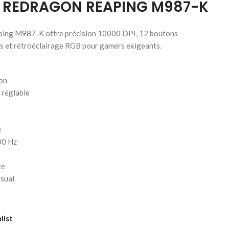
 REDRAGON REAPING M987-K
ping M987-K offre précision 10000 DPI, 12 boutons
s et rétroéclairage RGB pour gamers exigeants.
ion
 réglable
e
00 Hz
te
asual
list