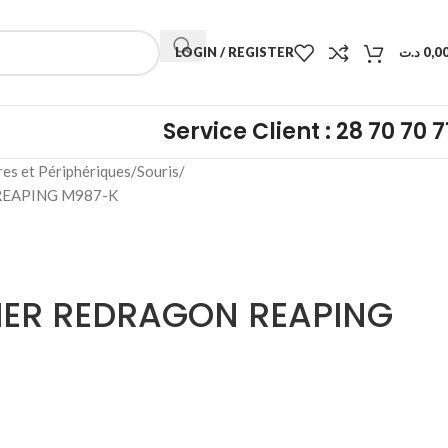
LOGIN / REGISTER
د.ت
0,0
Service Client : 28 70 70 7
res et Périphériques
Souris
EAPING M987-K
ER REDRAGON REAPING