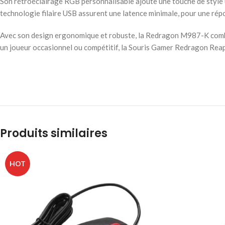
Son rétroéclairage RGB personnalisable ajoute une touche de style 
technologie filaire USB assurent une latence minimale, pour une r
Avec son design ergonomique et robuste, la Redragon M987-K combine
un joueur occasionnel ou compétitif, la Souris Gamer Redragon Reapi
Produits similaires
HOT