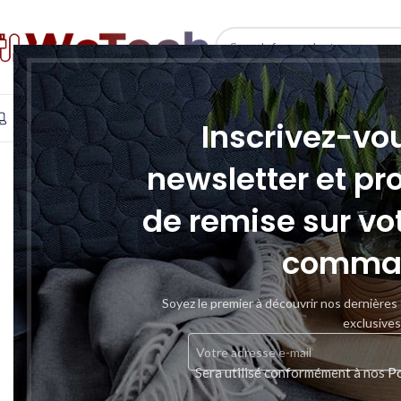
SELECT CATEGORY
INFORMATIQUE
TÉLÉPHONIE & TABLETTE
STOCKAGE
Inscrivez-vo
SOLD
newsletter et pr
OUT
de remise sur vo
comma
Soyez le premier à découvrir nos dernières
exclusives
Sera utilisé conformément à nos
Po