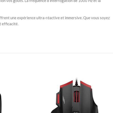
lon vos goûts. La fréquence d’interrogation de 1000 Hz et la
ffrent une expérience ultra-réactive et immersive. Que vous soyez
 efficacité.