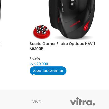
ir
Souris Gamer Filaire Optique HAVIT
MS1005
Souris
د.ت
20,000
AJOUTER AU PANIER
VIVO