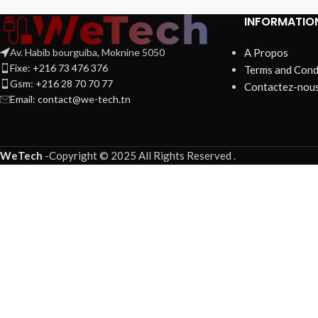
INFORMATIO
Av. Habib bourguiba, Moknine 5050
A Propos
Fixe: +216 73 476 376
Terms and Cond
Gsm: +216 28 70 70 77
Contactez-nou
Email:
contact@we-tech.tn
WeTech
-
Copyright © 2025 All Rights Reserved
.