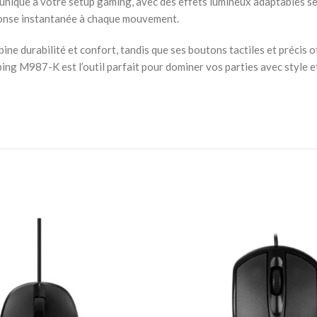
unique à votre setup gaming, avec des effets lumineux adaptables se
éponse instantanée à chaque mouvement.
 durabilité et confort, tandis que ses boutons tactiles et précis o
ng M987-K est l’outil parfait pour dominer vos parties avec style et