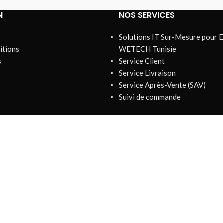
N
NOS SERVICES
Solutions IT Sur-Mesure pour E
itions
WETECH Tunisie
s
Service Client
Service Livraison
Service Après-Vente (SAV)
Suivi de commande