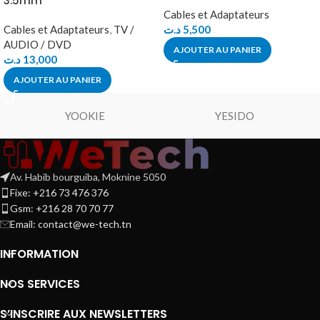
3.5mm
Cables et Adaptateurs
Cables et Adaptateurs
,
TV /
د.ت
5,500
AUDIO / DVD
AJOUTER AU PANIER
د.ت
13,000
AJOUTER AU PANIER
YOOKIE
YESIDO
Av. Habib bourguiba, Moknine 5050
Fixe: +216 73 476 376
Gsm: +216 28 70 70 77
Email:
contact@we-tech.tn
INFORMATION
NOS SERVICES
S’INSCRIRE AUX NEWSLETTERS