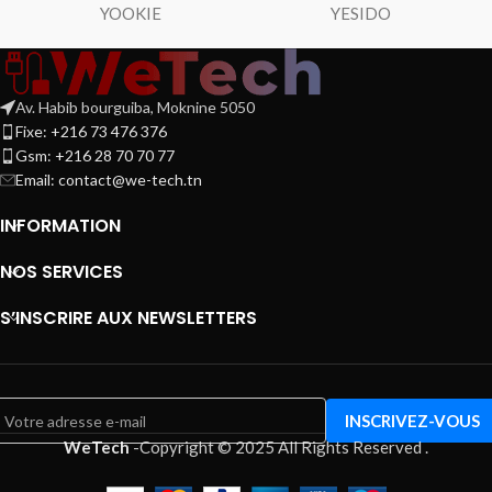
YOOKIE
YESIDO
Av. Habib bourguiba, Moknine 5050
Fixe: +216 73 476 376
Gsm: +216 28 70 70 77
Email:
contact@we-tech.tn
INFORMATION
NOS SERVICES
S’INSCRIRE AUX NEWSLETTERS
WeTech
-
Copyright © 2025 All Rights Reserved
.