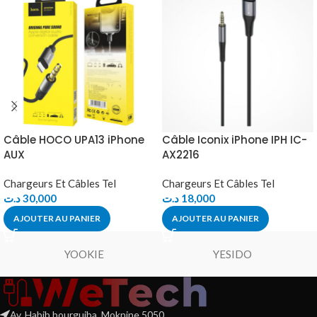
Câble HOCO UPA13 iPhone
Câble Iconix iPhone IPH IC-
AUX
AX2216
Chargeurs Et Câbles Tel
Chargeurs Et Câbles Tel
د.ت
30,000
د.ت
18,000
AJOUTER AU PANIER
AJOUTER AU PANIER
YOOKIE
YESIDO
Av. Habib bourguiba, Moknine 5050