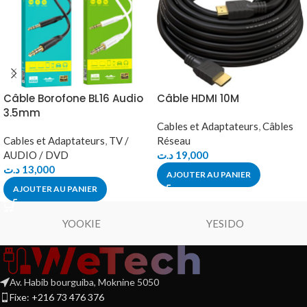
Câble Borofone BL16 Audio
Câble HDMI 10M
3.5mm
Cables et Adaptateurs
,
Câbles
Cables et Adaptateurs
,
TV /
Réseau
AUDIO / DVD
د.ت
19,000
د.ت
13,000
AJOUTER AU PANIER
AJOUTER AU PANIER
YOOKIE
YESIDO
Av. Habib bourguiba, Moknine 5050
Fixe: +216 73 476 376