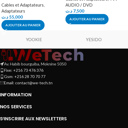
Cables et Adaptateurs
,
AUDIO / DVD
Adaptateurs
د.ت
7,500
د.ت
55,000
AJOUTER AU PANIER
AJOUTER AU PANIER
YOOKIE
YESIDO
Av. Habib bourguiba, Moknine 5050
Fixe: +216 73 476 376
Gsm: +216 28 70 70 77
Email:
contact@we-tech.tn
INFORMATION
NOS SERVICES
S’INSCRIRE AUX NEWSLETTERS