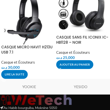
CASQUE SANS FIL ICONIX IC-
HB1128 – NOIR
CASQUE MICRO HAVIT H213U
USB 7.1
Casque et Écouteurs
د.ت
25,000
Casque et Écouteurs
AJOUTER AU PANIER
د.ت
30,000
LIRE LA SUITE
YOOKIE
YESIDO
Av. Habib bourguiba, Moknine 5050