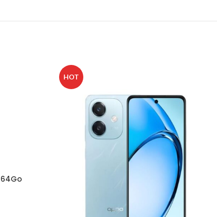
HOT
 64Go