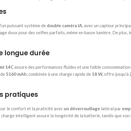
es
d’un puissant système de
double caméra IA
, avec un capteur principa
rage doux pour des selfies parfaits, même en basse lumière. De plus,
e longue durée
mi 14C
assure des performances fluides et une faible consommation d
 de
5160 mAh
, combinée à une charge rapide de
18 W,
offre jusqu’à
2
és pratiques
ur le confort et la praticité avec
un déverrouillage
latéral par
empr
charge intelligent assure la longévité de la batterie, tandis que son