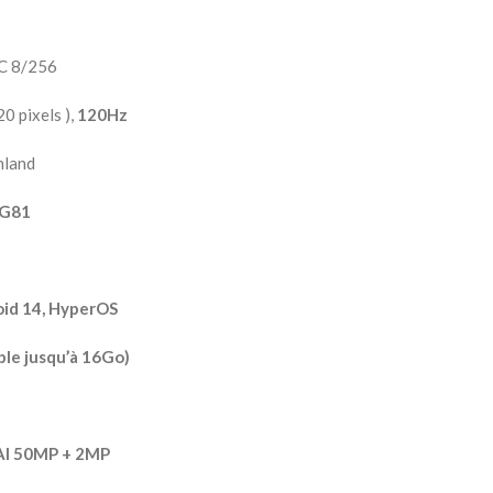
C 8/256
 pixels ),
120Hz
nland
 G81
id 14, HyperOS
ble jusqu’à 16Go)
AI 50MP + 2MP