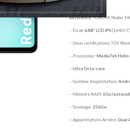
Noir
Référence
: XIAOMI Redmi 14
– Écran
6,88″ LCD IPS
(1640×720
– Deux certifications TÜV Rhei
– Processeur:
MediaTek Helio
– Ultra Octa-core
– Système d’exploitation:
Andro
– Mémoire RAM: 8
Go (extensi
–
Stockage:
256Go
–
Appareil photo Arrière:
Dual 