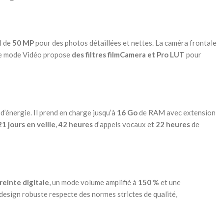
l de
50 MP
pour des photos détaillées et nettes. La caméra frontale
 le mode Vidéo propose
des filtres filmCamera et Pro LUT
pour
’énergie. Il prend en charge jusqu’à
16 Go
de RAM avec extension
1 jours en veille
,
42 heures
d’appels vocaux et
22 heures
de
einte digitale
, un mode volume amplifié à
150 %
et une
 design robuste respecte des normes strictes de qualité,