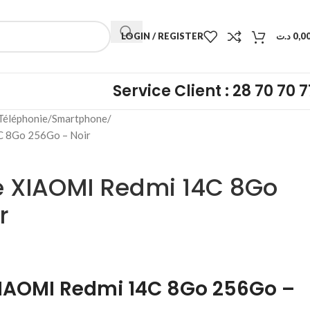
LOGIN / REGISTER
د.ت
0,0
Service Client : 28 70 70 7
Téléphonie
Smartphone
 8Go 256Go – Noir
 XIAOMI Redmi 14C 8Go
r
IAOMI Redmi 14C 8Go 256Go –