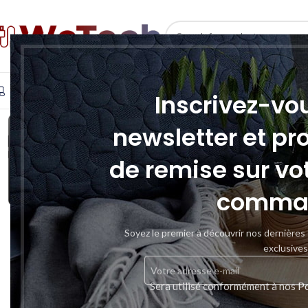
SELECT CATEGORY
INFORMATIQUE
TÉLÉPHONIE & TABLETTE
STOCKAGE
Inscrivez-vo
newsletter et pr
de remise sur vo
comma
Soyez le premier à découvrir nos dernières
exclusives
Sera utilisé conformément à nos
Po