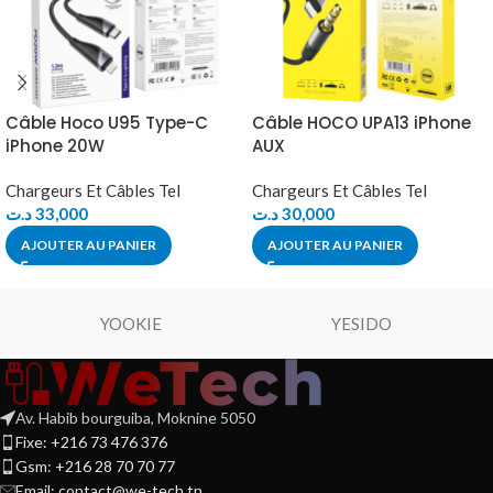
Câble Hoco U95 Type-C
Câble HOCO UPA13 iPhone
iPhone 20W
AUX
Chargeurs Et Câbles Tel
Chargeurs Et Câbles Tel
د.ت
33,000
د.ت
30,000
AJOUTER AU PANIER
AJOUTER AU PANIER
YOOKIE
YESIDO
Av. Habib bourguiba, Moknine 5050
Fixe: +216 73 476 376
Gsm: +216 28 70 70 77
Email:
contact@we-tech.tn